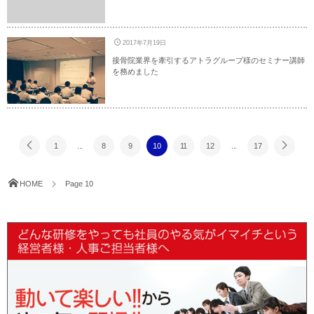
2017年7月19日
接骨院業界を牽引するアトラグループ様のセミナー講師
を務めました
1
...
8
9
10
11
12
...
17
HOME
Page 10